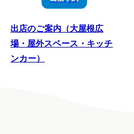
営業情報
あらおのみり
出店のご案内（大屋根広
ょく
場・屋外スペース・キッチ
ンカー）
イベント情報
よくある質問