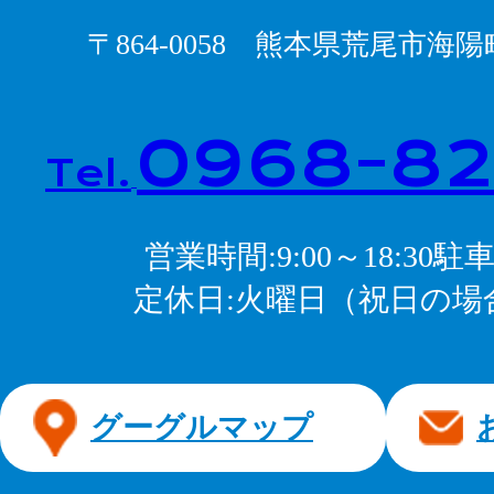
〒864-0058 熊本県荒尾市海
0968-82
Tel.
営業時間
9:00～18:30
駐
定休日
火曜日（祝日の場
グーグルマップ