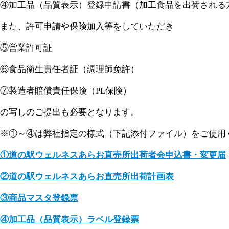
④加工品（品質表示）登録申請書（加工食品を出荷される
また、許可申請や保険加入等をしていただき
⑤営業許可証
⑥食品衛生責任者証（調理師免許）
⑦製造者賠償責任保険（PL保険）
の写しのご提出も必要となります。
※①～④は弊社指定の様式（下記添付ファイル）をご使用
①道の駅ウェルネスあらお直売所出荷者会申込書・変更届
②道の駅ウェルネスあらお直売所出荷計画表
③商品マスタ登録票
④加工品（品質表示）ラベル登録票