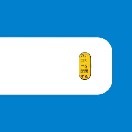
カテ
ゴリ
ーを
開閉
する
落とし物