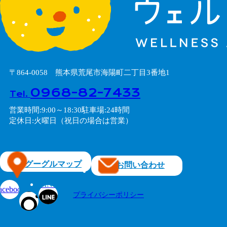
〒864-0058 熊本県荒尾市海陽町二丁目3番地1
0968-82-7433
Tel.
営業時間
9:00～18:30
駐車場
24時間
定休日
火曜日（祝日の場合は営業）
グーグルマップ
お問い合わせ
Instagram
LINE
acebook
プライバシーポリシー