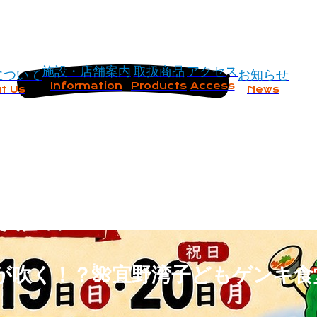
施設・店舗案内
取扱商品
アクセス
について
お知らせ
Information
Products
Access
t Us
News
風が吹く！？🌺宜野湾子どもゲンキ食